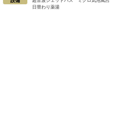
超音波ジェットバス ミクロ気泡風呂
設備
日替わり薬湯