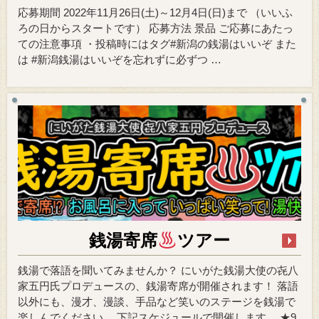
応募期間 2022年11月26日(土)～12月4日(日)まで （いいふ
ろの日からスタートです） 応募方法 景品 ご応募にあたっ
ての注意事項 ・投稿時にはタグ#新潟の銭湯はいいぞ また
は #新潟銭湯はいいぞを忘れずに必ずつ …
銭湯寄席
ツアー
銭湯で落語を聞いてみませんか？ にいがた銭湯大使の㐂八
家五円氏プロデュースの、銭湯寄席が開催されます！ 落語
以外にも、漫才、漫談、手品など笑いのステージを銭湯で
楽しんでください。 下記スケジュールで開催します。 ★9