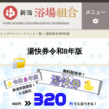
新潟県公衆浴場業生活衛生同業組合|新潟市公衆浴場協同組合
トップページ
>
イベント一覧
>
湯快券令和8年版
湯快券令和8年版