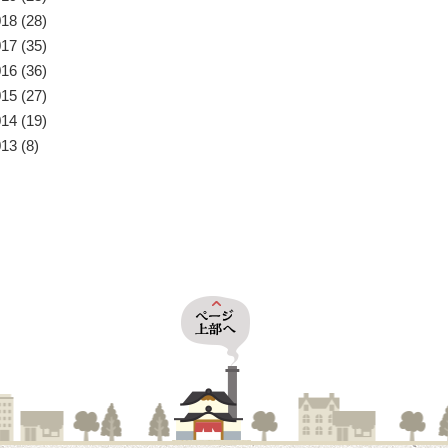
018
(28)
017
(35)
016
(36)
015
(27)
014
(19)
013
(8)