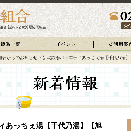
受付
組合|新潟市公衆浴場協同組合
組合からのお知らせ
>
新潟銭湯バラエティあっちぇ湯【千代乃湯】
ィあっちぇ湯【千代乃湯】【旭