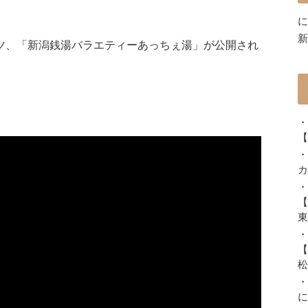
に
新
レゼンツ、「新潟銭湯バラエティーあっちぇ湯」が公開され
・
【
・
カ
・
【
東
・
【
松
・
に