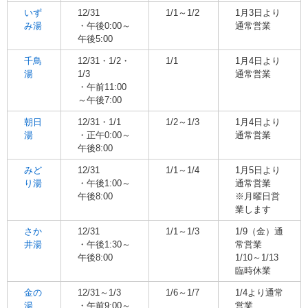
いず
12/31
1/1～1/2
1月3日より
み湯
・午後0:00～
通常営業
午後5:00
千鳥
12/31・1/2・
1/1
1月4日より
湯
1/3
通常営業
・午前11:00
～午後7:00
朝日
12/31・1/1
1/2～1/3
1月4日より
湯
・正午0:00～
通常営業
午後8:00
みど
12/31
1/1～1/4
1月5日より
り湯
・午後1:00～
通常営業
午後8:00
※月曜日営
業します
さか
12/31
1/1～1/3
1/9（金）通
井湯
・午後1:30～
常営業
午後8:00
1/10～1/13
臨時休業
金の
12/31～1/3
1/6～1/7
1/4より通常
湯
・午前9:00～
営業