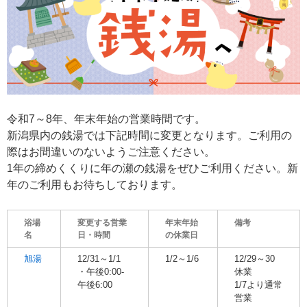
令和7～8年、年末年始の営業時間です。
新潟県内の銭湯では下記時間に変更となります。ご利用の
際はお間違いのないようご注意ください。
1年の締めくくりに年の瀬の銭湯をぜひご利用ください。新
年のご利用もお待ちしております。
浴場
変更する営業
年末年始
備考
名
日・時間
の休業日
旭湯
12/31～1/1
1/2～1/6
12/29～30
・午後0:00-
休業
午後6:00
1/7より通常
営業