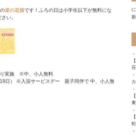
に
りの
菜の花畑
です！ふろの日は小学生以下が無料にな
新
ださい。
・
【
荘
り実施 ※中、小人無料
・
19日） ※入浴サービスデー 親子同伴で 中、小人無
カ
・
【
東
・
【
松
・