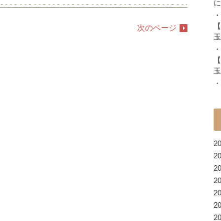
に
・
【
次のページ
玉
・
【
玉
・
2
2
2
2
2
2
2