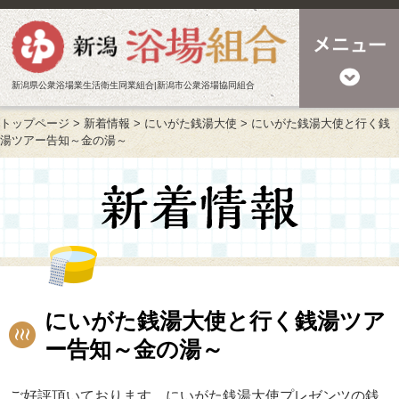
新潟県公衆浴場業生活衛生同業組合|新潟市公衆浴場協同組合
トップページ
>
新着情報
>
にいがた銭湯大使
>
にいがた銭湯大使と行く銭
湯ツアー告知～金の湯～
にいがた銭湯大使と行く銭湯ツア
ー告知～金の湯～
ご好評頂いております、にいがた銭湯大使プレゼンツの銭