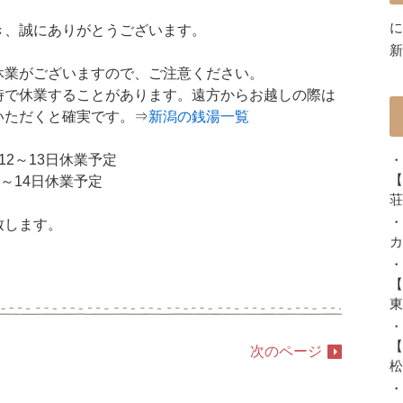
に
き、誠にありがとうございます。
新
休業がございますので、ご注意ください。
時で休業することがあります。遠方からお越しの際は
いただくと確実です。⇒
新潟の銭湯一覧
2～13日休業予定
・
【
～14日休業予定
荘
・
致します。
カ
・
【
東
・
【
次のページ
松
・