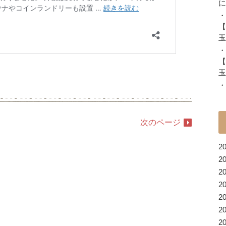
に
・
【
玉
・
【
玉
・
次のページ
2
2
2
2
2
2
2