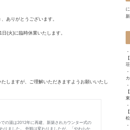
に
新
き、ありがとうございます。
1日(火)に臨時休業いたします。
・
【
荘
・
カ
いたしますが、ご理解いただきますようお願いいたし
・
【
東
・
【
松
・