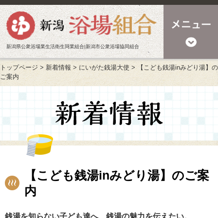
新潟県公衆浴場業生活衛生同業組合|新潟市公衆浴場協同組合
トップページ
>
新着情報
>
にいがた銭湯大使
>
【こども銭湯inみどり湯】の
ご案内
【こども銭湯inみどり湯】のご案
内
銭湯を知らない子ども達へ、銭湯の魅力を伝えたい。